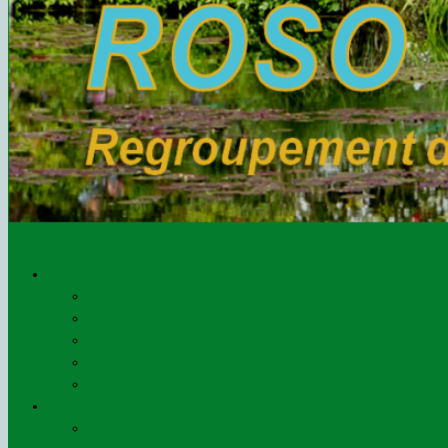
Le ROSO
Qui sommes-nous ?
L’organigramme
Les administrateurs
Les statuts
Agrément préfectoral
Presse
Communiqués (de)