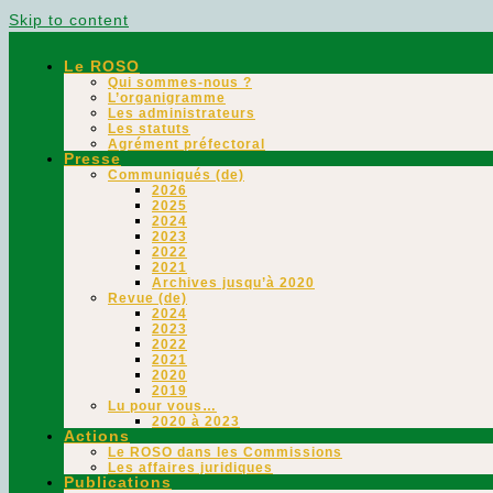
Skip to content
Le ROSO
Qui sommes-nous ?
L’organigramme
Les administrateurs
Les statuts
Agrément préfectoral
Presse
Communiqués (de)
2026
2025
2024
2023
2022
2021
Archives jusqu’à 2020
Revue (de)
2024
2023
2022
2021
2020
2019
Lu pour vous…
2020 à 2023
Actions
Le ROSO dans les Commissions
Les affaires juridiques
Publications