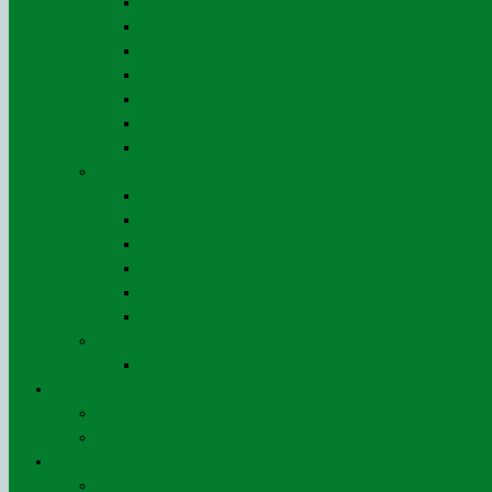
2026
2025
2024
2023
2022
2021
Archives jusqu’à 2020
Revue (de)
2024
2023
2022
2021
2020
2019
Lu pour vous…
2020 à 2023
Actions
Le ROSO dans les Commissions
Les affaires juridiques
Publications
La Lettre du ROSO