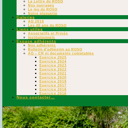
La Lettre du ROSO
Nos ouvrages
Le jeu du ROSO
Notre plaquette
Galeries
AG 2019
Les 40 ans du ROSO
Liens utiles
Associatifs et Privés
Institutionnels
Espace adhérents
Nos adhérents
Bulletin d’adhésion au ROSO
AG – CR et documents comptables
Exercice 2025
Exercice 2024
Exercice 2023
Exercice 2022
Exercice 2021
Exercice 2020
Exercice 2019
Exercice 2017
Exercice 2018
Exercice 2016
Nous contacter…