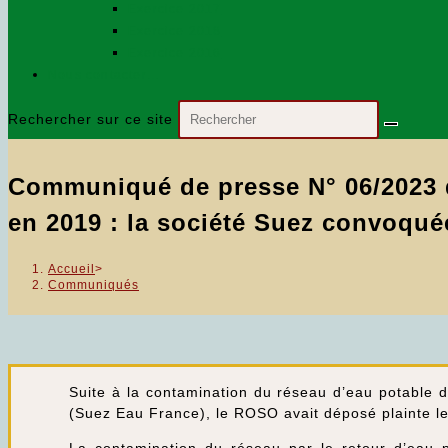
Exercice 2017
Exercice 2018
Exercice 2016
Nous contacter…
Rechercher sur ce site
Communiqué de presse N° 06/2023 d
en 2019 : la société Suez convoquée
Accueil
>
Communiqués
Suite à la contamination du réseau d’eau potable de
(Suez Eau France), le ROSO avait déposé plainte le 1
La contamination du réseau par le retour d’eau p