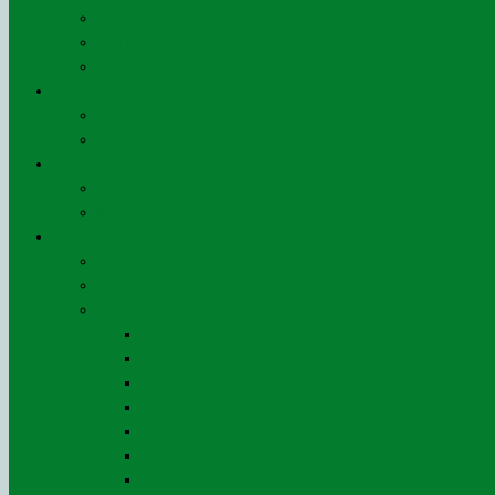
Nos ouvrages
Le jeu du ROSO
Notre plaquette
Galeries
AG 2019
Les 40 ans du ROSO
Liens utiles
Associatifs et Privés
Institutionnels
Espace adhérents
Nos adhérents
Bulletin d’adhésion au ROSO
AG – CR et documents comptables
Exercice 2025
Exercice 2024
Exercice 2023
Exercice 2022
Exercice 2021
Exercice 2020
Exercice 2019