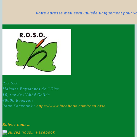
Votre adresse mail sera utilisée uniquement pour vo
R.O.S.O.
Maisons Paysannes de l’Oise
16, rue de l’Abbé Gellée
60000 Beauvais
Page Facebook :
https://www.facebook.com/roso.oise
Suivez nous…