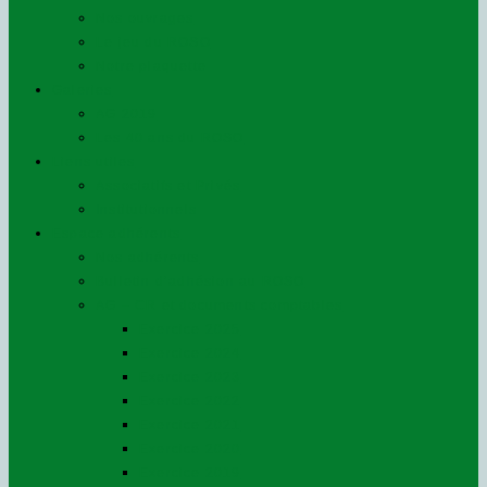
Nos ouvrages
Le jeu du ROSO
Notre plaquette
Galeries
AG 2019
Les 40 ans du ROSO
Liens utiles
Associatifs et Privés
Institutionnels
Espace adhérents
Nos adhérents
Bulletin d’adhésion au ROSO
AG – CR et documents comptables
Exercice 2025
Exercice 2024
Exercice 2023
Exercice 2022
Exercice 2021
Exercice 2020
Exercice 2019