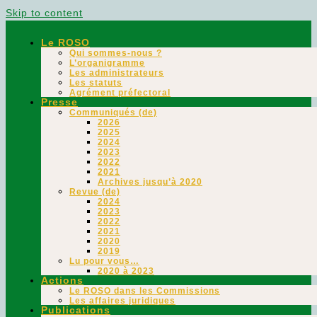
Skip to content
Le ROSO
Qui sommes-nous ?
L’organigramme
Les administrateurs
Les statuts
Agrément préfectoral
Presse
Communiqués (de)
2026
2025
2024
2023
2022
2021
Archives jusqu’à 2020
Revue (de)
2024
2023
2022
2021
2020
2019
Lu pour vous…
2020 à 2023
Actions
Le ROSO dans les Commissions
Les affaires juridiques
Publications