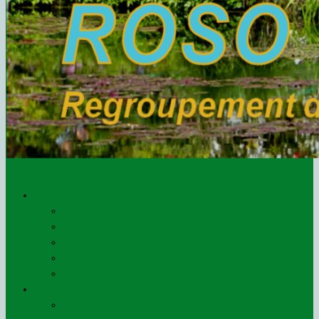
Le ROSO
Qui sommes-nous ?
L’organigramme
Les administrateurs
Les statuts
Agrément préfectoral
Presse
Communiqués (de)