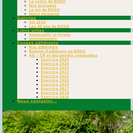
La Lettre du ROSO
Nos ouvrages
Le jeu du ROSO
Notre plaquette
Galeries
AG 2019
Les 40 ans du ROSO
Liens utiles
Associatifs et Privés
Institutionnels
Espace adhérents
Nos adhérents
Bulletin d’adhésion au ROSO
AG – CR et documents comptables
Exercice 2025
Exercice 2024
Exercice 2023
Exercice 2022
Exercice 2021
Exercice 2020
Exercice 2019
Exercice 2017
Exercice 2018
Exercice 2016
Nous contacter…