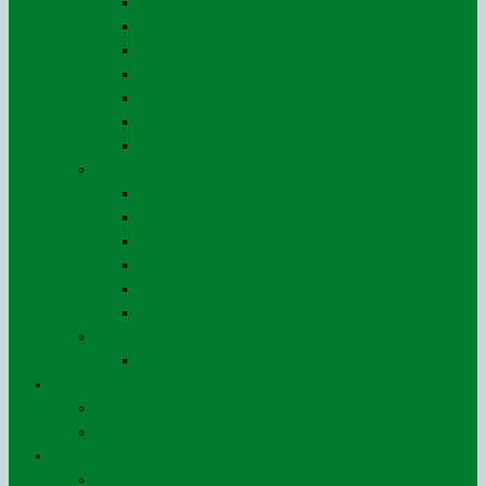
2026
2025
2024
2023
2022
2021
Archives jusqu’à 2020
Revue (de)
2024
2023
2022
2021
2020
2019
Lu pour vous…
2020 à 2023
Actions
Le ROSO dans les Commissions
Les affaires juridiques
Publications
La Lettre du ROSO