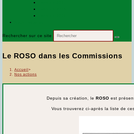
Exercice 2017
Exercice 2018
Exercice 2016
Nous contacter…
Rechercher sur ce site
Le ROSO dans les Commissions
Accueil
>
Nos actions
Depuis sa création, le
ROSO
est présen
Vous trouverez ci-après la liste de 