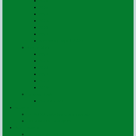
2026
2025
2024
2023
2022
2021
Archives jusqu’à 2020
Revue (de)
2024
2023
2022
2021
2020
2019
Lu pour vous…
2020 à 2023
Actions
Le ROSO dans les Commissions
Les affaires juridiques
Publications
La Lettre du ROSO