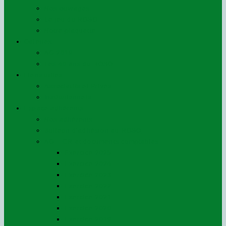
Nos ouvrages
Le jeu du ROSO
Notre plaquette
Galeries
AG 2019
Les 40 ans du ROSO
Liens utiles
Associatifs et Privés
Institutionnels
Espace adhérents
Nos adhérents
Bulletin d’adhésion au ROSO
AG – CR et documents comptables
Exercice 2025
Exercice 2024
Exercice 2023
Exercice 2022
Exercice 2021
Exercice 2020
Exercice 2019