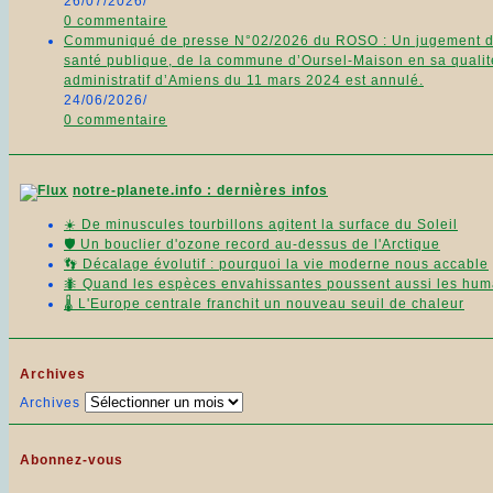
26/07/2026
/
0 commentaire
Communiqué de presse N°02/2026 du ROSO : Un jugement du 11
santé publique, de la commune d’Oursel-Maison en sa qualité
administratif d’Amiens du 11 mars 2024 est annulé.
24/06/2026
/
0 commentaire
notre-planete.info : dernières infos
☀️ De minuscules tourbillons agitent la surface du Soleil
🛡️ Un bouclier d'ozone record au-dessus de l'Arctique
👣 Décalage évolutif : pourquoi la vie moderne nous accable
🐜 Quand les espèces envahissantes poussent aussi les huma
🌡️ L'Europe centrale franchit un nouveau seuil de chaleur
Archives
Archives
Abonnez-vous