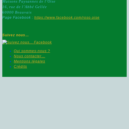
Maisons Paysannes de l’Oise
16, rue de l’Abbé Gellée
60000 Beauvais
Page Facebook :
https://www.facebook.com/roso.oise
Suivez nous…
Qui sommes-nous ?
Nous contacter…
Mentions légales
Crédits