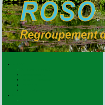
Le ROSO
Qui sommes-nous ?
L’organigramme
Les administrateurs
Les statuts
Agrément préfectoral
Presse
Communiqués (de)