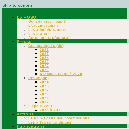
Skip to content
Le ROSO
Qui sommes-nous ?
L’organigramme
Les administrateurs
Les statuts
Agrément préfectoral
Presse
Communiqués (de)
2026
2025
2024
2023
2022
2021
Archives jusqu’à 2020
Revue (de)
2024
2023
2022
2021
2020
2019
Lu pour vous…
2020 à 2023
Actions
Le ROSO dans les Commissions
Les affaires juridiques
Publications