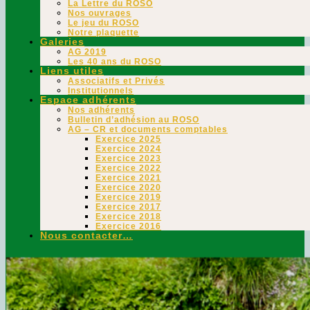
La Lettre du ROSO
Nos ouvrages
Le jeu du ROSO
Notre plaquette
Galeries
AG 2019
Les 40 ans du ROSO
Liens utiles
Associatifs et Privés
Institutionnels
Espace adhérents
Nos adhérents
Bulletin d’adhésion au ROSO
AG – CR et documents comptables
Exercice 2025
Exercice 2024
Exercice 2023
Exercice 2022
Exercice 2021
Exercice 2020
Exercice 2019
Exercice 2017
Exercice 2018
Exercice 2016
Nous contacter…