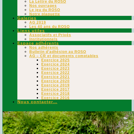
La Lettre du ROSO
Nos ouvrages
Le jeu du ROSO
Notre plaquette
Galeries
AG 2019
Les 40 ans du ROSO
Liens utiles
Associatifs et Privés
Institutionnels
Espace adhérents
Nos adhérents
Bulletin d’adhésion au ROSO
AG – CR et documents comptables
Exercice 2025
Exercice 2024
Exercice 2023
Exercice 2022
Exercice 2021
Exercice 2020
Exercice 2019
Exercice 2017
Exercice 2018
Exercice 2016
Nous contacter…