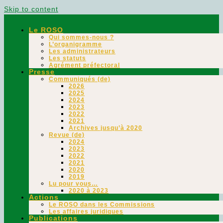
Skip to content
Le ROSO
Qui sommes-nous ?
L’organigramme
Les administrateurs
Les statuts
Agrément préfectoral
Presse
Communiqués (de)
2026
2025
2024
2023
2022
2021
Archives jusqu’à 2020
Revue (de)
2024
2023
2022
2021
2020
2019
Lu pour vous…
2020 à 2023
Actions
Le ROSO dans les Commissions
Les affaires juridiques
Publications