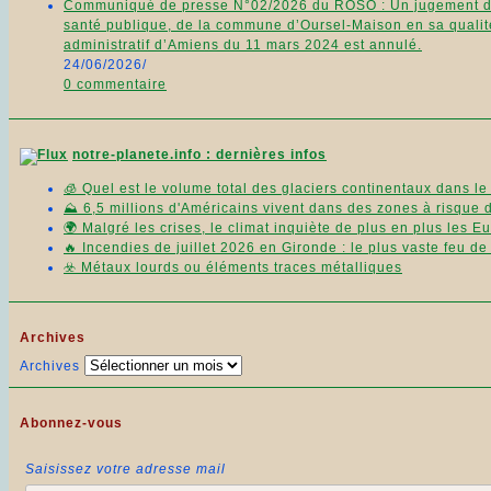
Communiqué de presse N°02/2026 du ROSO : Un jugement du 11
santé publique, de la commune d’Oursel-Maison en sa qualité
administratif d’Amiens du 11 mars 2024 est annulé.
24/06/2026
/
0 commentaire
notre-planete.info : dernières infos
🧊 Quel est le volume total des glaciers continentaux dans l
⛰️ 6,5 millions d'Américains vivent dans des zones à risque 
🌍 Malgré les crises, le climat inquiète de plus en plus les 
🔥 Incendies de juillet 2026 en Gironde : le plus vaste feu d
☣️ Métaux lourds ou éléments traces métalliques
Archives
Archives
Abonnez-vous
Saisissez votre adresse mail