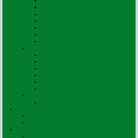
2026
2025
2024
2023
2022
2021
Archives jusqu’à 2020
Revue (de)
2024
2023
2022
2021
2020
2019
Lu pour vous…
2020 à 2023
Actions
Le ROSO dans les Commissions
Les affaires juridiques
Publications
La Lettre du ROSO