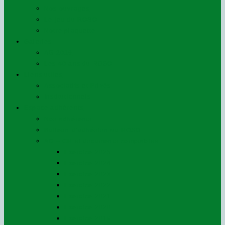
Nos ouvrages
Le jeu du ROSO
Notre plaquette
Galeries
AG 2019
Les 40 ans du ROSO
Liens utiles
Associatifs et Privés
Institutionnels
Espace adhérents
Nos adhérents
Bulletin d’adhésion au ROSO
AG – CR et documents comptables
Exercice 2025
Exercice 2024
Exercice 2023
Exercice 2022
Exercice 2021
Exercice 2020
Exercice 2019