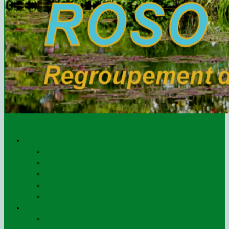
Le ROSO
Qui sommes-nous ?
L’organigramme
Les administrateurs
Les statuts
Agrément préfectoral
Presse
Communiqués (de)