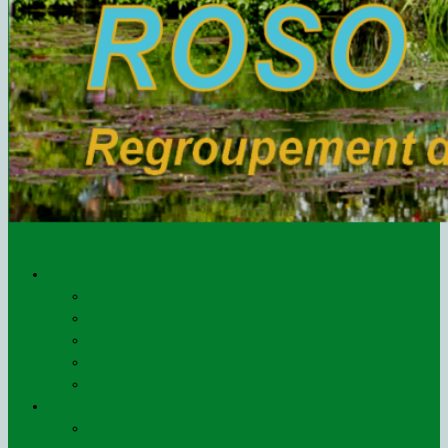
Le ROSO
Qui sommes-nous ?
L’organigramme
Les administrateurs
Les statuts
Agrément préfectoral
Presse
Communiqués (de)