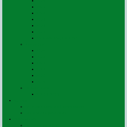
2026
2025
2024
2023
2022
2021
Archives jusqu’à 2020
Revue (de)
2024
2023
2022
2021
2020
2019
Lu pour vous…
2020 à 2023
Actions
Le ROSO dans les Commissions
Les affaires juridiques
Publications
La Lettre du ROSO