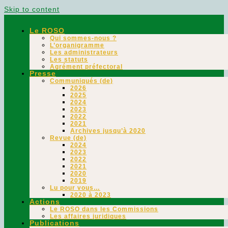
Skip to content
Le ROSO
Qui sommes-nous ?
L’organigramme
Les administrateurs
Les statuts
Agrément préfectoral
Presse
Communiqués (de)
2026
2025
2024
2023
2022
2021
Archives jusqu’à 2020
Revue (de)
2024
2023
2022
2021
2020
2019
Lu pour vous…
2020 à 2023
Actions
Le ROSO dans les Commissions
Les affaires juridiques
Publications