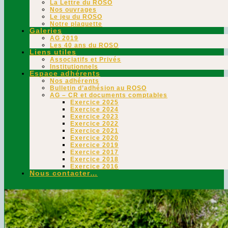
La Lettre du ROSO
Nos ouvrages
Le jeu du ROSO
Notre plaquette
Galeries
AG 2019
Les 40 ans du ROSO
Liens utiles
Associatifs et Privés
Institutionnels
Espace adhérents
Nos adhérents
Bulletin d’adhésion au ROSO
AG – CR et documents comptables
Exercice 2025
Exercice 2024
Exercice 2023
Exercice 2022
Exercice 2021
Exercice 2020
Exercice 2019
Exercice 2017
Exercice 2018
Exercice 2016
Nous contacter…