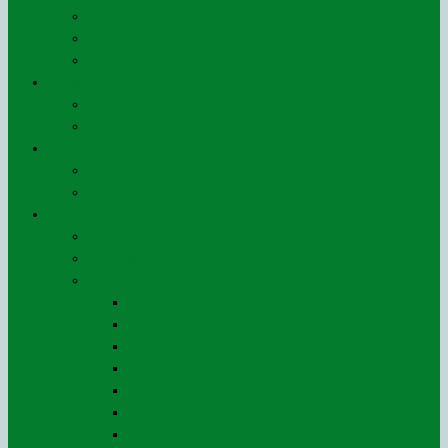
Nos ouvrages
Le jeu du ROSO
Notre plaquette
Galeries
AG 2019
Les 40 ans du ROSO
Liens utiles
Associatifs et Privés
Institutionnels
Espace adhérents
Nos adhérents
Bulletin d’adhésion au ROSO
AG – CR et documents comptables
Exercice 2025
Exercice 2024
Exercice 2023
Exercice 2022
Exercice 2021
Exercice 2020
Exercice 2019