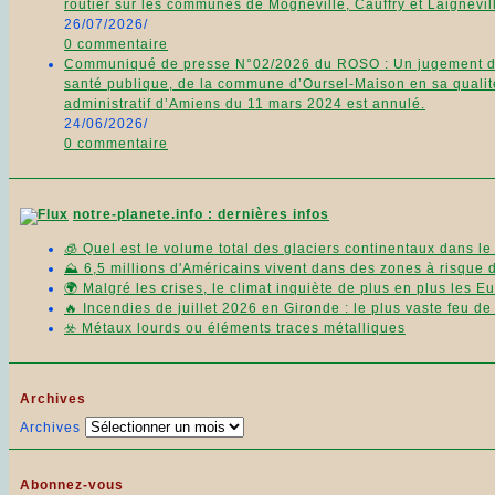
routier sur les communes de Mogneville, Cauffry et Laignevill
26/07/2026
/
0 commentaire
Communiqué de presse N°02/2026 du ROSO : Un jugement du 11
santé publique, de la commune d’Oursel-Maison en sa qualité
administratif d’Amiens du 11 mars 2024 est annulé.
24/06/2026
/
0 commentaire
notre-planete.info : dernières infos
🧊 Quel est le volume total des glaciers continentaux dans l
⛰️ 6,5 millions d'Américains vivent dans des zones à risque 
🌍 Malgré les crises, le climat inquiète de plus en plus les 
🔥 Incendies de juillet 2026 en Gironde : le plus vaste feu d
☣️ Métaux lourds ou éléments traces métalliques
Archives
Archives
Abonnez-vous