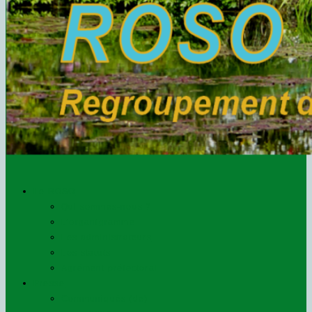
Le ROSO
Qui sommes-nous ?
L’organigramme
Les administrateurs
Les statuts
Agrément préfectoral
Presse
Communiqués (de)