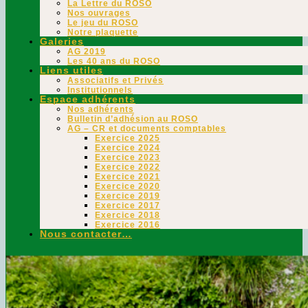
La Lettre du ROSO
Nos ouvrages
Le jeu du ROSO
Notre plaquette
Galeries
AG 2019
Les 40 ans du ROSO
Liens utiles
Associatifs et Privés
Institutionnels
Espace adhérents
Nos adhérents
Bulletin d’adhésion au ROSO
AG – CR et documents comptables
Exercice 2025
Exercice 2024
Exercice 2023
Exercice 2022
Exercice 2021
Exercice 2020
Exercice 2019
Exercice 2017
Exercice 2018
Exercice 2016
Nous contacter…