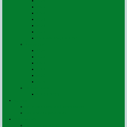
2026
2025
2024
2023
2022
2021
Archives jusqu’à 2020
Revue (de)
2024
2023
2022
2021
2020
2019
Lu pour vous…
2020 à 2023
Actions
Le ROSO dans les Commissions
Les affaires juridiques
Publications
La Lettre du ROSO