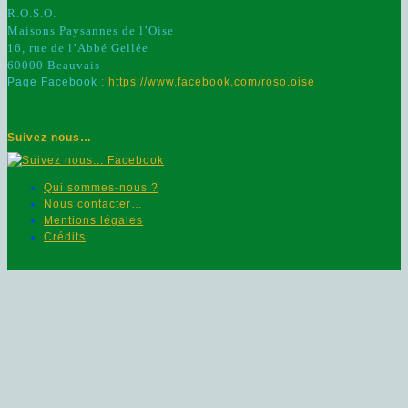
R.O.S.O.
Maisons Paysannes de l’Oise
16, rue de l’Abbé Gellée
60000 Beauvais
Page Facebook :
https://www.facebook.com/roso.oise
Suivez nous…
Qui sommes-nous ?
Nous contacter…
Mentions légales
Crédits