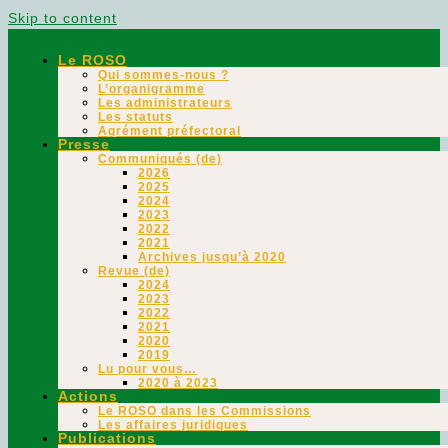
Skip to content
Le ROSO
Qui sommes-nous ?
L’organigramme
Les administrateurs
Les statuts
Agrément préfectoral
Presse
Communiqués (de)
2026
2025
2024
2023
2022
2021
Archives jusqu’à 2020
Revue (de)
2024
2023
2022
2021
2020
2019
Lu pour vous…
2020 à 2023
Actions
Le ROSO dans les Commissions
Les affaires juridiques
Publications