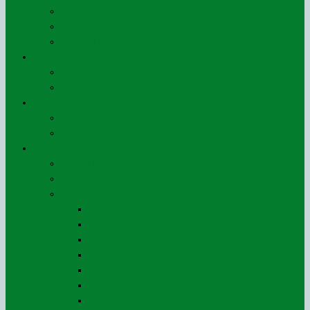
Nos ouvrages
Le jeu du ROSO
Notre plaquette
Galeries
AG 2019
Les 40 ans du ROSO
Liens utiles
Associatifs et Privés
Institutionnels
Espace adhérents
Nos adhérents
Bulletin d’adhésion au ROSO
AG – CR et documents comptables
Exercice 2025
Exercice 2024
Exercice 2023
Exercice 2022
Exercice 2021
Exercice 2020
Exercice 2019