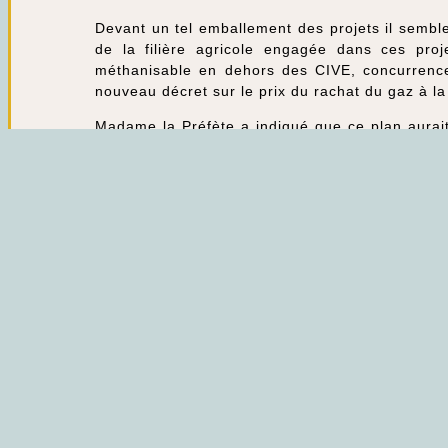
Devant un tel emballement des projets il semble
de la filière agricole engagée dans ces proj
méthanisable en dehors des CIVE, concurrence 
nouveau décret sur le prix du rachat du gaz à l
Madame la Préfète a indiqué que ce plan aurait
départemental qui permet d’aborder tous les ite
Read more articles
Article précédent
Communiqué de presse N°04/2020 du ROSO :
Article suivant
Communiqué de presse N°06/2020 du ROSO : Le
la pollution de la rivière le Thérain intervenue en 2017.
Vous devriez également aimer
Communiqué de presse N° 03/2023 du ROSO – Un
le chlorothalonil R471811.