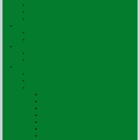
Nos ouvrages
Le jeu du ROSO
Notre plaquette
Galeries
AG 2019
Les 40 ans du ROSO
Liens utiles
Associatifs et Privés
Institutionnels
Espace adhérents
Nos adhérents
Bulletin d’adhésion au ROSO
AG – CR et documents comptables
Exercice 2025
Exercice 2024
Exercice 2023
Exercice 2022
Exercice 2021
Exercice 2020
Exercice 2019