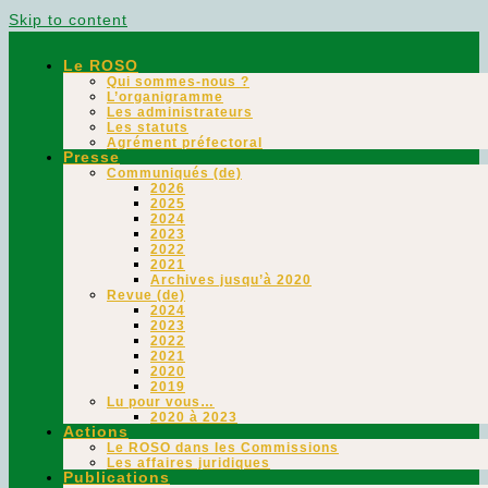
Skip to content
Le ROSO
Qui sommes-nous ?
L’organigramme
Les administrateurs
Les statuts
Agrément préfectoral
Presse
Communiqués (de)
2026
2025
2024
2023
2022
2021
Archives jusqu’à 2020
Revue (de)
2024
2023
2022
2021
2020
2019
Lu pour vous…
2020 à 2023
Actions
Le ROSO dans les Commissions
Les affaires juridiques
Publications