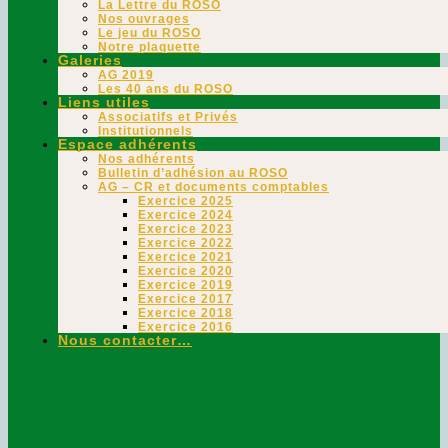
La Lettre du ROSO
Nos ouvrages
Le jeu du ROSO
Notre plaquette
Galeries
AG 2019
Les 40 ans du ROSO
Liens utiles
Associatifs et Privés
Institutionnels
Espace adhérents
Nos adhérents
Bulletin d’adhésion au ROSO
AG – CR et documents comptables
Exercice 2025
Exercice 2024
Exercice 2023
Exercice 2022
Exercice 2021
Exercice 2020
Exercice 2019
Exercice 2017
Exercice 2018
Exercice 2016
Nous contacter…