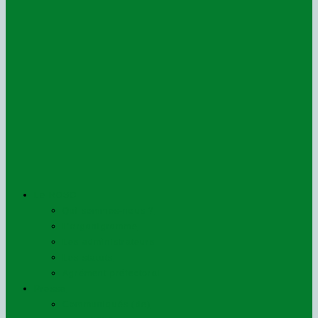
Le ROSO
Qui sommes-nous ?
L’organigramme
Les administrateurs
Les statuts
Agrément préfectoral
Presse
Communiqués (de)