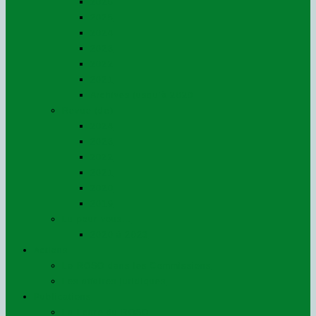
2026
2025
2024
2023
2022
2021
Archives jusqu’à 2020
Revue (de)
2024
2023
2022
2021
2020
2019
Lu pour vous…
2020 à 2023
Actions
Le ROSO dans les Commissions
Les affaires juridiques
Publications
La Lettre du ROSO