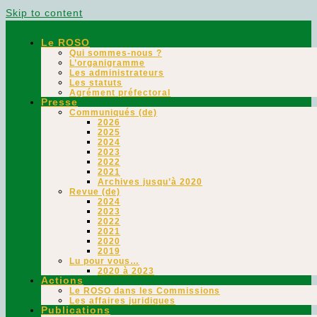
Skip to content
Le ROSO
Qui sommes-nous ?
L’organigramme
Les administrateurs
Les statuts
Agrément préfectoral
Presse
Communiqués (de)
2026
2025
2024
2023
2022
2021
Archives jusqu’à 2020
Revue (de)
2024
2023
2022
2021
2020
2019
Lu pour vous…
2020 à 2023
Actions
Le ROSO dans les Commissions
Les affaires juridiques
Publications