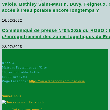
Valois, Bethisy Saint-Martin, Duvy, Feigneux,
accès à l’eau potable encore longtemps ?
16/02/2022
Communiqué de presse N°04/2025 du ROSO : Le 
d’enregistrement des zones logistiques de Es
22/07/2025
R.O.S.O.
Maisons Paysannes de l’Oise
16, rue de l’Abbé Gellée
60000 Beauvais
Page Facebook :
https://www.facebook.com/roso.oise
Suivez nous…
Qui sommes-nous ?