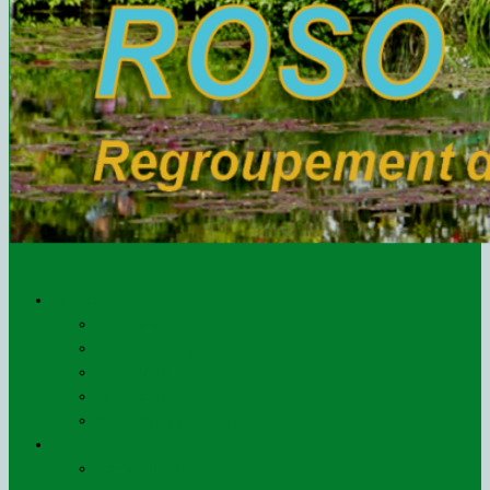
Le ROSO
Qui sommes-nous ?
L’organigramme
Les administrateurs
Les statuts
Agrément préfectoral
Presse
Communiqués (de)