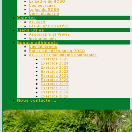
La Lettre du ROSO
Nos ouvrages
Le jeu du ROSO
Notre plaquette
Galeries
AG 2019
Les 40 ans du ROSO
Liens utiles
Associatifs et Privés
Institutionnels
Espace adhérents
Nos adhérents
Bulletin d’adhésion au ROSO
AG – CR et documents comptables
Exercice 2025
Exercice 2024
Exercice 2023
Exercice 2022
Exercice 2021
Exercice 2020
Exercice 2019
Exercice 2017
Exercice 2018
Exercice 2016
Nous contacter…