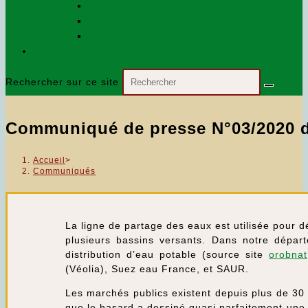
Exercice 2017
Exercice 2018
Exercice 2016
Nous contacter…
Rechercher sur ce site
Communiqué de presse N°03/2020 du
Accueil
>
Communiqués
La ligne de partage des eaux est utilisée pour d
plusieurs bassins versants. Dans notre départ
distribution d’eau potable (source site
orobnat
(Véolia), Suez eau France, et SAUR.
Les marchés publics existent depuis plus de 30 
que le hasard a dessiné quasi parfaitement une l