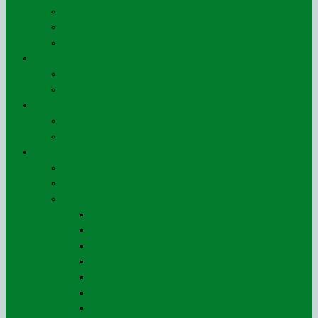
Nos ouvrages
Le jeu du ROSO
Notre plaquette
Galeries
AG 2019
Les 40 ans du ROSO
Liens utiles
Associatifs et Privés
Institutionnels
Espace adhérents
Nos adhérents
Bulletin d’adhésion au ROSO
AG – CR et documents comptables
Exercice 2025
Exercice 2024
Exercice 2023
Exercice 2022
Exercice 2021
Exercice 2020
Exercice 2019