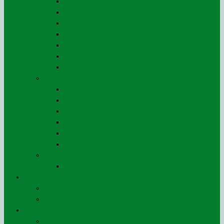
2026
2025
2024
2023
2022
2021
Archives jusqu’à 2020
Revue (de)
2024
2023
2022
2021
2020
2019
Lu pour vous…
2020 à 2023
Actions
Le ROSO dans les Commissions
Les affaires juridiques
Publications
La Lettre du ROSO