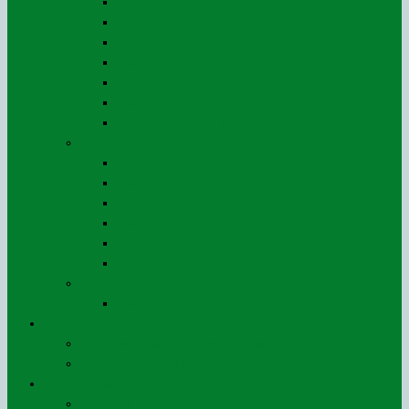
2026
2025
2024
2023
2022
2021
Archives jusqu’à 2020
Revue (de)
2024
2023
2022
2021
2020
2019
Lu pour vous…
2020 à 2023
Actions
Le ROSO dans les Commissions
Les affaires juridiques
Publications
La Lettre du ROSO