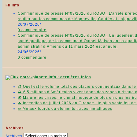
Fil info
Communiqué de presse N°03/2026 du ROSO : L’arrêté préfecto
routier sur les communes de Mogneville, Cauffry et Laignevill
26/07/2026
/
0 commentaire
Communiqué de presse N°02/2026 du ROSO : Un jugement du 11
santé publique, de la commune d’Oursel-Maison en sa qualité
administratif d’Amiens du 11 mars 2024 est annulé.
24/06/2026
/
0 commentaire
notre-planete.info : dernières infos
🧊 Quel est le volume total des glaciers continentaux dans l
⛰️ 6,5 millions d'Américains vivent dans des zones à risque 
🌍 Malgré les crises, le climat inquiète de plus en plus les 
🔥 Incendies de juillet 2026 en Gironde : le plus vaste feu d
☣️ Métaux lourds ou éléments traces métalliques
Archives
Archives