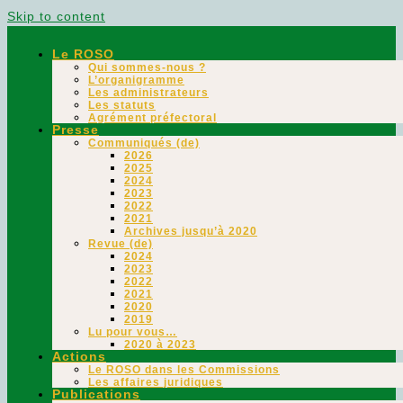
Skip to content
Le ROSO
Qui sommes-nous ?
L’organigramme
Les administrateurs
Les statuts
Agrément préfectoral
Presse
Communiqués (de)
2026
2025
2024
2023
2022
2021
Archives jusqu’à 2020
Revue (de)
2024
2023
2022
2021
2020
2019
Lu pour vous…
2020 à 2023
Actions
Le ROSO dans les Commissions
Les affaires juridiques
Publications