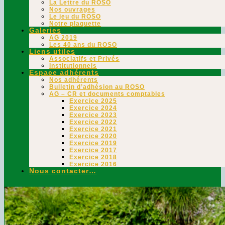
La Lettre du ROSO
Nos ouvrages
Le jeu du ROSO
Notre plaquette
Galeries
AG 2019
Les 40 ans du ROSO
Liens utiles
Associatifs et Privés
Institutionnels
Espace adhérents
Nos adhérents
Bulletin d’adhésion au ROSO
AG – CR et documents comptables
Exercice 2025
Exercice 2024
Exercice 2023
Exercice 2022
Exercice 2021
Exercice 2020
Exercice 2019
Exercice 2017
Exercice 2018
Exercice 2016
Nous contacter…