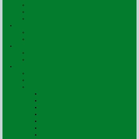
Nos ouvrages
Le jeu du ROSO
Notre plaquette
Galeries
AG 2019
Les 40 ans du ROSO
Liens utiles
Associatifs et Privés
Institutionnels
Espace adhérents
Nos adhérents
Bulletin d’adhésion au ROSO
AG – CR et documents comptables
Exercice 2025
Exercice 2024
Exercice 2023
Exercice 2022
Exercice 2021
Exercice 2020
Exercice 2019