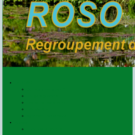
Le ROSO
Qui sommes-nous ?
L’organigramme
Les administrateurs
Les statuts
Agrément préfectoral
Presse
Communiqués (de)