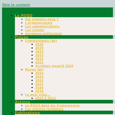
Skip to content
Le ROSO
Qui sommes-nous ?
L’organigramme
Les administrateurs
Les statuts
Agrément préfectoral
Presse
Communiqués (de)
2026
2025
2024
2023
2022
2021
Archives jusqu’à 2020
Revue (de)
2024
2023
2022
2021
2020
2019
Lu pour vous…
2020 à 2023
Actions
Le ROSO dans les Commissions
Les affaires juridiques
Publications