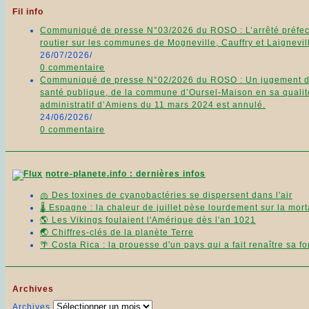
Fil info
Communiqué de presse N°03/2026 du ROSO : L’arrêté préfecto
routier sur les communes de Mogneville, Cauffry et Laignevill
26/07/2026
/
0 commentaire
Communiqué de presse N°02/2026 du ROSO : Un jugement du 11
santé publique, de la commune d’Oursel-Maison en sa qualité
administratif d’Amiens du 11 mars 2024 est annulé.
24/06/2026
/
0 commentaire
notre-planete.info : dernières infos
🫁 Des toxines de cyanobactéries se dispersent dans l'air
🌡️ Espagne : la chaleur de juillet pèse lourdement sur la mort
🌎 Les Vikings foulaient l'Amérique dès l'an 1021
🌏 Chiffres-clés de la planète Terre
🌴 Costa Rica : la prouesse d'un pays qui a fait renaître sa fo
Archives
Archives