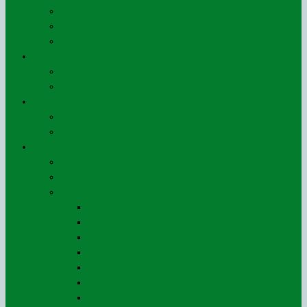
Nos ouvrages
Le jeu du ROSO
Notre plaquette
Galeries
AG 2019
Les 40 ans du ROSO
Liens utiles
Associatifs et Privés
Institutionnels
Espace adhérents
Nos adhérents
Bulletin d’adhésion au ROSO
AG – CR et documents comptables
Exercice 2025
Exercice 2024
Exercice 2023
Exercice 2022
Exercice 2021
Exercice 2020
Exercice 2019