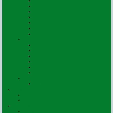
2026
2025
2024
2023
2022
2021
Archives jusqu’à 2020
Revue (de)
2024
2023
2022
2021
2020
2019
Lu pour vous…
2020 à 2023
Actions
Le ROSO dans les Commissions
Les affaires juridiques
Publications
La Lettre du ROSO