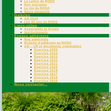
La Lettre du ROSO
Nos ouvrages
Le jeu du ROSO
Notre plaquette
Galeries
AG 2019
Les 40 ans du ROSO
Liens utiles
Associatifs et Privés
Institutionnels
Espace adhérents
Nos adhérents
Bulletin d’adhésion au ROSO
AG – CR et documents comptables
Exercice 2025
Exercice 2024
Exercice 2023
Exercice 2022
Exercice 2021
Exercice 2020
Exercice 2019
Exercice 2017
Exercice 2018
Exercice 2016
Nous contacter…