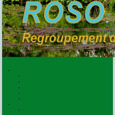
Le ROSO
Qui sommes-nous ?
L’organigramme
Les administrateurs
Les statuts
Agrément préfectoral
Presse
Communiqués (de)