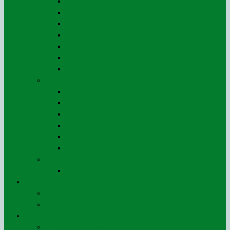
2026
2025
2024
2023
2022
2021
Archives jusqu’à 2020
Revue (de)
2024
2023
2022
2021
2020
2019
Lu pour vous…
2020 à 2023
Actions
Le ROSO dans les Commissions
Les affaires juridiques
Publications
La Lettre du ROSO