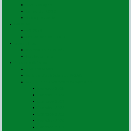
Nos ouvrages
Le jeu du ROSO
Notre plaquette
Galeries
AG 2019
Les 40 ans du ROSO
Liens utiles
Associatifs et Privés
Institutionnels
Espace adhérents
Nos adhérents
Bulletin d’adhésion au ROSO
AG – CR et documents comptables
Exercice 2025
Exercice 2024
Exercice 2023
Exercice 2022
Exercice 2021
Exercice 2020
Exercice 2019