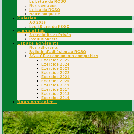
La Lettre du ROSO
Nos ouvrages
Le jeu du ROSO
Notre plaquette
Galeries
AG 2019
Les 40 ans du ROSO
Liens utiles
Associatifs et Privés
Institutionnels
Espace adhérents
Nos adhérents
Bulletin d’adhésion au ROSO
AG – CR et documents comptables
Exercice 2025
Exercice 2024
Exercice 2023
Exercice 2022
Exercice 2021
Exercice 2020
Exercice 2019
Exercice 2017
Exercice 2018
Exercice 2016
Nous contacter…