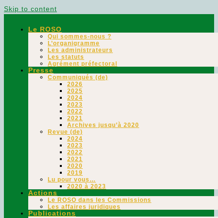
Skip to content
Le ROSO
Qui sommes-nous ?
L’organigramme
Les administrateurs
Les statuts
Agrément préfectoral
Presse
Communiqués (de)
2026
2025
2024
2023
2022
2021
Archives jusqu’à 2020
Revue (de)
2024
2023
2022
2021
2020
2019
Lu pour vous…
2020 à 2023
Actions
Le ROSO dans les Commissions
Les affaires juridiques
Publications