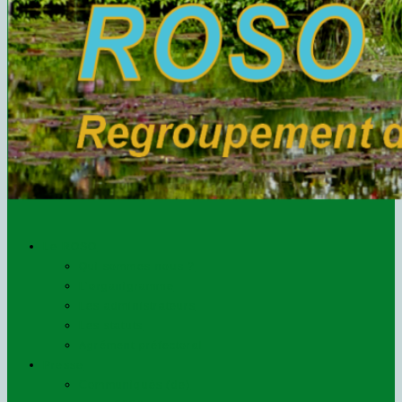
Le ROSO
Qui sommes-nous ?
L’organigramme
Les administrateurs
Les statuts
Agrément préfectoral
Presse
Communiqués (de)