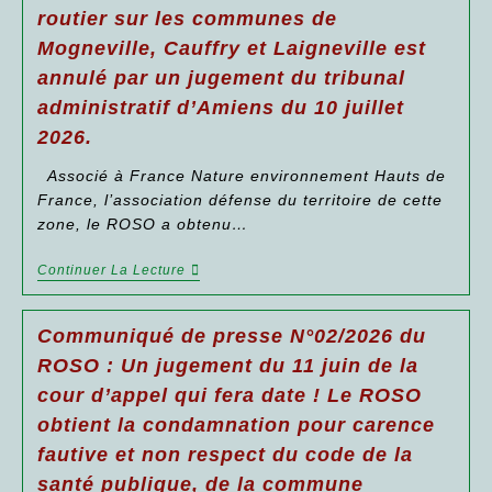
routier sur les communes de
Mogneville, Cauffry et Laigneville est
annulé par un jugement du tribunal
administratif d’Amiens du 10 juillet
2026.
Associé à France Nature environnement Hauts de
France, l’association défense du territoire de cette
zone, le ROSO a obtenu…
Communiqué
Continuer La Lecture
De
Presse
N°03/2026
Communiqué de presse N°02/2026 du
Du
ROSO
ROSO : Un jugement du 11 juin de la
:
cour d’appel qui fera date ! Le ROSO
L’arrêté
Préfectoral
obtient la condamnation pour carence
Du
12
fautive et non respect du code de la
Janvier
2023
santé publique, de la commune