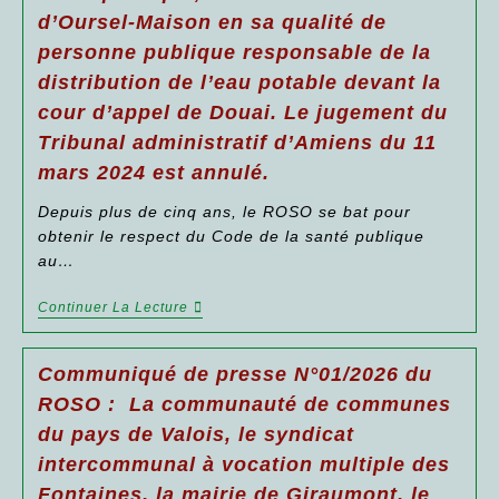
Déclarant
d’Oursel-Maison en sa qualité de
D’utilité
Publique
personne publique responsable de la
Les
Travaux
distribution de l’eau potable devant la
D’aménagements
cour d’appel de Douai. Le jugement du
De
La
Tribunal administratif d’Amiens du 11
Zone
Concertée
mars 2024 est annulé.
Du
Marais
Depuis plus de cinq ans, le ROSO se bat pour
Et
obtenir le respect du Code de la santé publique
Son
Barreau
au…
Routier
Sur
Communiqué
Continuer La Lecture
Les
De
Communes
Presse
De
N°02/2026
Mogneville,
Communiqué de presse N°01/2026 du
Du
Cauffry
ROSO :
Et
ROSO : La communauté de communes
Un
Laigneville
du pays de Valois, le syndicat
Jugement
Est
Du
Annulé
intercommunal à vocation multiple des
11
Par
Juin
Un
Fontaines, la mairie de Giraumont, le