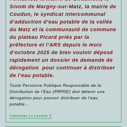
De
Jugement
La
Sivom de Margny-sur-Matz, la mairie de
Du
Cour
Tribunal
Coudun, le syndicat intercommunal
D’appel
Administratif
Qui
D’Amiens
d’adduction d’eau potable de la vallée
Fera
Du
Date !
du Matz et la communauté de commune
10
Le
Juillet
du plateau Picard priés par la
ROSO
2026.
Obtient
préfecture et l’ARS depuis le mois
La
Condamnation
d’octobre 2025 de bien vouloir déposé
Pour
rapidement un dossier de demande de
Carence
Fautive
dérogation pour continuer à distribuer
Et
Non
de l’eau potable.
Respect
Du
Toute Personne Publique Responsable de la
Code
Distribution de l’Eau (PRPDE) doit détenir une
De
La
dérogation pour pouvoir distribuer de l’eau
Santé
potable…
Publique,
De
La
Communiqué
Continuer La Lecture
Commune
De
D’Oursel-
Presse