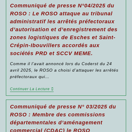
N°05/2025
Et
Face
Communiqué de presse N°04/2025 du
Du
L’ARS
À
ROSO
Depuis
La
ROSO : Le ROSO attaque au tribunal
:
Le
Contamination
administratif les arrêtés préfectoraux
Qualité
Mois
Des
De
D’octobre
Sols
d’autorisation et d’enregistrement des
L’air
2025
Et
Intérieur
De
Nappe
zones logistiques de Esches et Saint-
Dans
Bien
Phréatique
Les
Crépin-Ibouvillers accordés aux
Vouloir
Aux
Locaux
Déposé
PFAS.
sociétés PRD et SCCV MEME.
D’enseignements
Rapidement
Et
Un
Enfances
Comme il l’avait annoncé lors du Coderst du 24
Dossier
:
De
avril 2025, le ROSO a choisi d’attaquer les arrêtés
Le
Demande
préfectoraux qui…
ROSO
De
Regarde
Dérogation Pour
Et
Continuer
Communiqué
Continuer La Lecture
Questionne
À
De
Sur
Distribuer
Presse
L’application
De
N°04/2025
De
Communiqué de presse N° 03/2025 du
L’eau
Du
La
Potable.
ROSO :
ROSO : Membre des commissions
Réglementation
Le
Dans
départementales d’aménagement
ROSO
L’Oise.
Attaque
commercial (CDAC) le ROSO
Au