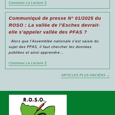
Questionne
Communiqué
Continuer La Lecture
Sur
De
Le
Presse
Respect
N°
Communiqué de presse N° 01/2025 du
De
02/2025
La
Du
ROSO : La vallée de l’Esches devrait-
Réglementation.
ROSO :
elle s’appeler vallée des PFAS ?
Les
Habitants
Des
Alors que l’Assemblée nationale s’est saisie du
Communes
sujet des PFAS, il faut chercher les données
De
La
publiées et ainsi apprendre…
Vallée
De
Communiqué
Continuer La Lecture
L’Esches
De
N’ont
Presse
Pas
N°
ARTICLES PLUS ANCIENS
→
Été
01/2025
Informés
Du
De
ROSO :
La
La
Contamination
Vallée
De
De
L’eau
L’Esches
Aux
Devrait-
PFAS.
Elle