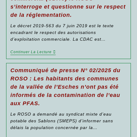
Tribunal
s’interroge et questionne sur le respect
Administratif
Les
de la réglementation.
Arrêtés
Préfectoraux
Le décret 2019-563 du 7 juin 2019 est le texte
D’autorisation
encadrant le respect des autorisations
Et
D’enregistrement
d’exploitation commerciale. La CDAC est…
Des
Zones
Communiqué
Continuer La Lecture
Logistiques
De
De
Presse
Esches
N°
Et
Communiqué de presse N° 02/2025 du
03/2025
Saint-
Du
Crépin-
ROSO : Les habitants des communes
ROSO :
Ibouvillers
de la vallée de l’Esches n’ont pas été
Membre
Accordés
Des
Aux
informés de la contamination de l’eau
Commissions
Sociétés
Départementales
PRD
aux PFAS.
D’aménagement
Et
Commercial
SCCV
Le ROSO a demandé au syndicat mixte d’eau
(CDAC)
MEME.
Le
potable des Sablons (SMEPS) d’informer sans
ROSO
délais la population concernée par la…
S’interroge
Et