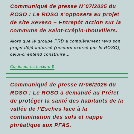
Maison
N°01/2026
Communiqué de presse N°07/2025 du
En
Du
Sa
ROSO
ROSO : Le ROSO s’opposera au projet
Qualité
: La
De
de site Seveso – Entrepôt Action sur la
Communauté
Personne
De
commune de Saint-Crépin-Ibouvillers.
Publique
Communes
Responsable
Du
De
Alors que le groupe PRD a complètement revu son
Pays
La
De
projet déjà autorisé (recours exercé par le ROSO),
Distribution
Valois,
De
celui-ci entend construire…
Le
L’eau
Syndicat
Potable
Intercommunal
Communiqué
Continuer La Lecture
Devant
À
De
La
Vocation
Presse
Cour
Multiple
N°07/2025
D’appel
Communiqué de presse N°06/2025 du
Des
Du
De
Fontaines,
ROSO
ROSO : Le ROSO a demandé au Préfet
Douai.
La
:
Le
Mairie
de protéger la santé des habitants de la
Le
Jugement
De
ROSO
Du
Giraumont,
vallée de l’Esches face à la
S’opposera
Tribunal
Le
Au
Administratif
contamination des sols et nappe
Sivom
Projet
D’Amiens
De
De
phréatique aux PFAS.
Du
Margny-
Site
11
Sur-
Seveso