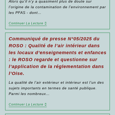
Mars
Alors qu’il n’y a quasiment plus de doute sur
Matz,
–
2024
La
l’origine de la contamination de l’environnement par
Entrepôt
Est
Mairie
Action
les PFAS - dont…
Annulé.
De
Sur
Coudun,
La
Le
Communiqué
Continuer La Lecture
Commune
Syndicat
De
De
Intercommunal
Presse
Saint-
D’adduction
N°06/2025
Crépin-
Communiqué de presse N°05/2025 du
D’eau
Du
Ibouvillers.
Potable
ROSO :
ROSO : Qualité de l’air intérieur dans
De
Le
La
les locaux d’enseignements et enfances
ROSO
Vallée
A
: le ROSO regarde et questionne sur
Du
Demandé
Matz
Au
l’application de la réglementation dans
Et
Préfet
La
De
l’Oise.
Communauté
Protéger
De
La
La qualité de l’air extérieur et intérieur est l’un des
Commune
Santé
sujets importants en termes de santé publique.
Du
Des
Plateau
Habitants
Parmi les nombreux…
Picard
De
Priés
La
Communiqué
Continuer La Lecture
Par
Vallée
De
La
De
Presse
Préfecture
L’Esches