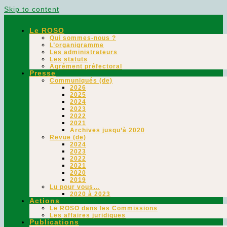
Skip to content
Le ROSO
Qui sommes-nous ?
L’organigramme
Les administrateurs
Les statuts
Agrément préfectoral
Presse
Communiqués (de)
2026
2025
2024
2023
2022
2021
Archives jusqu’à 2020
Revue (de)
2024
2023
2022
2021
2020
2019
Lu pour vous…
2020 à 2023
Actions
Le ROSO dans les Commissions
Les affaires juridiques
Publications