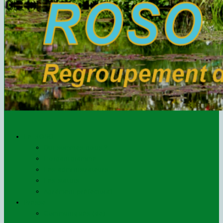
Le ROSO
Qui sommes-nous ?
L’organigramme
Les administrateurs
Les statuts
Agrément préfectoral
Presse
Communiqués (de)