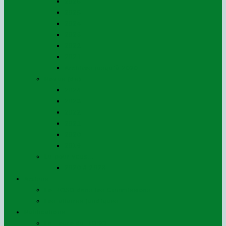
2026
2025
2024
2023
2022
2021
Archives jusqu’à 2020
Revue (de)
2024
2023
2022
2021
2020
2019
Lu pour vous…
2020 à 2023
Actions
Le ROSO dans les Commissions
Les affaires juridiques
Publications
La Lettre du ROSO