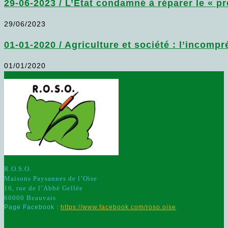
29-06-2023 / L’État condamné à réparer le « pré
29/06/2023
01-01-2020 / Agriculture et société : l’incomp
01/01/2020
R.O.S.O.
Maisons Paysannes de l’Oise
16, rue de l’Abbé Gellée
60000 Beauvais
Page Facebook :
https://www.facebook.com/roso.oise