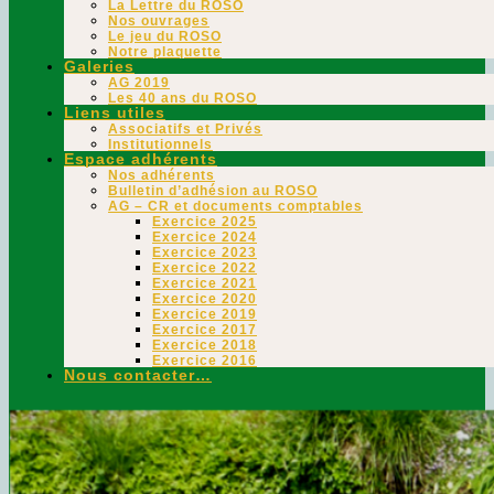
La Lettre du ROSO
Nos ouvrages
Le jeu du ROSO
Notre plaquette
Galeries
AG 2019
Les 40 ans du ROSO
Liens utiles
Associatifs et Privés
Institutionnels
Espace adhérents
Nos adhérents
Bulletin d’adhésion au ROSO
AG – CR et documents comptables
Exercice 2025
Exercice 2024
Exercice 2023
Exercice 2022
Exercice 2021
Exercice 2020
Exercice 2019
Exercice 2017
Exercice 2018
Exercice 2016
Nous contacter…