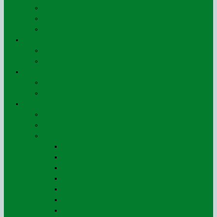
Nos ouvrages
Le jeu du ROSO
Notre plaquette
Galeries
AG 2019
Les 40 ans du ROSO
Liens utiles
Associatifs et Privés
Institutionnels
Espace adhérents
Nos adhérents
Bulletin d’adhésion au ROSO
AG – CR et documents comptables
Exercice 2025
Exercice 2024
Exercice 2023
Exercice 2022
Exercice 2021
Exercice 2020
Exercice 2019