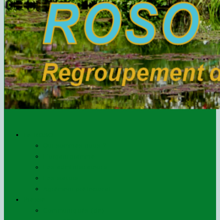
Le ROSO
Qui sommes-nous ?
L’organigramme
Les administrateurs
Les statuts
Agrément préfectoral
Presse
Communiqués (de)