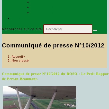
Exercice 2017
Exercice 2018
Exercice 2016
Nous contacter…
Rechercher sur ce site
Communiqué de presse N°10/2012
Accueil
>
Non classé
Communiqué de presse N°10/2012 du ROSO :
Le Petit Rapport
de Persan-Beaumont.