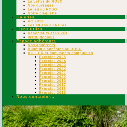
La Lettre du ROSO
Nos ouvrages
Le jeu du ROSO
Notre plaquette
Galeries
AG 2019
Les 40 ans du ROSO
Liens utiles
Associatifs et Privés
Institutionnels
Espace adhérents
Nos adhérents
Bulletin d’adhésion au ROSO
AG – CR et documents comptables
Exercice 2025
Exercice 2024
Exercice 2023
Exercice 2022
Exercice 2021
Exercice 2020
Exercice 2019
Exercice 2017
Exercice 2018
Exercice 2016
Nous contacter…