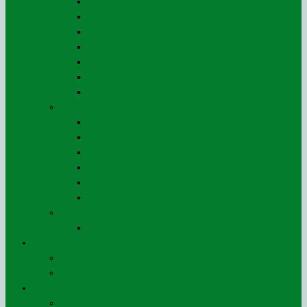
2026
2025
2024
2023
2022
2021
Archives jusqu’à 2020
Revue (de)
2024
2023
2022
2021
2020
2019
Lu pour vous…
2020 à 2023
Actions
Le ROSO dans les Commissions
Les affaires juridiques
Publications
La Lettre du ROSO