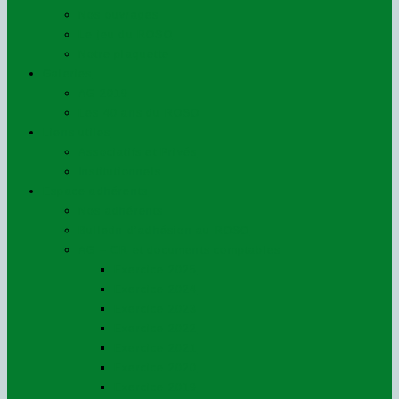
Nos ouvrages
Le jeu du ROSO
Notre plaquette
Galeries
AG 2019
Les 40 ans du ROSO
Liens utiles
Associatifs et Privés
Institutionnels
Espace adhérents
Nos adhérents
Bulletin d’adhésion au ROSO
AG – CR et documents comptables
Exercice 2025
Exercice 2024
Exercice 2023
Exercice 2022
Exercice 2021
Exercice 2020
Exercice 2019