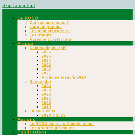
Skip to content
Le ROSO
Qui sommes-nous ?
L’organigramme
Les administrateurs
Les statuts
Agrément préfectoral
Presse
Communiqués (de)
2026
2025
2024
2023
2022
2021
Archives jusqu’à 2020
Revue (de)
2024
2023
2022
2021
2020
2019
Lu pour vous…
2020 à 2023
Actions
Le ROSO dans les Commissions
Les affaires juridiques
Publications