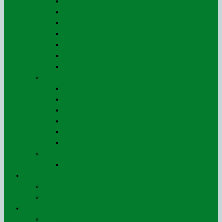
2026
2025
2024
2023
2022
2021
Archives jusqu’à 2020
Revue (de)
2024
2023
2022
2021
2020
2019
Lu pour vous…
2020 à 2023
Actions
Le ROSO dans les Commissions
Les affaires juridiques
Publications
La Lettre du ROSO