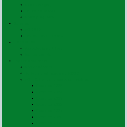
Nos ouvrages
Le jeu du ROSO
Notre plaquette
Galeries
AG 2019
Les 40 ans du ROSO
Liens utiles
Associatifs et Privés
Institutionnels
Espace adhérents
Nos adhérents
Bulletin d’adhésion au ROSO
AG – CR et documents comptables
Exercice 2025
Exercice 2024
Exercice 2023
Exercice 2022
Exercice 2021
Exercice 2020
Exercice 2019