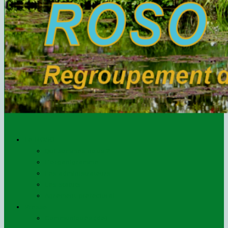
Le ROSO
Qui sommes-nous ?
L’organigramme
Les administrateurs
Les statuts
Agrément préfectoral
Presse
Communiqués (de)