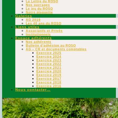
La Lettre du ROSO
Nos ouvrages
Le jeu du ROSO
Notre plaquette
Galeries
AG 2019
Les 40 ans du ROSO
Liens utiles
Associatifs et Privés
Institutionnels
Espace adhérents
Nos adhérents
Bulletin d’adhésion au ROSO
AG – CR et documents comptables
Exercice 2025
Exercice 2024
Exercice 2023
Exercice 2022
Exercice 2021
Exercice 2020
Exercice 2019
Exercice 2017
Exercice 2018
Exercice 2016
Nous contacter…