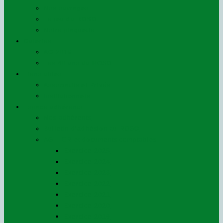
Nos ouvrages
Le jeu du ROSO
Notre plaquette
Galeries
AG 2019
Les 40 ans du ROSO
Liens utiles
Associatifs et Privés
Institutionnels
Espace adhérents
Nos adhérents
Bulletin d’adhésion au ROSO
AG – CR et documents comptables
Exercice 2025
Exercice 2024
Exercice 2023
Exercice 2022
Exercice 2021
Exercice 2020
Exercice 2019