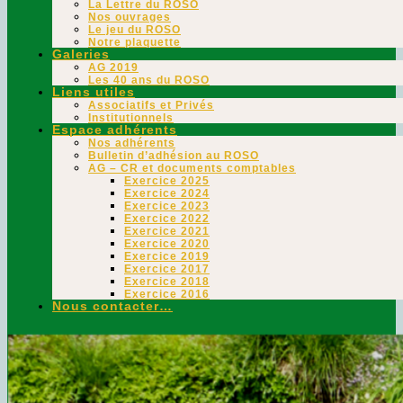
La Lettre du ROSO
Nos ouvrages
Le jeu du ROSO
Notre plaquette
Galeries
AG 2019
Les 40 ans du ROSO
Liens utiles
Associatifs et Privés
Institutionnels
Espace adhérents
Nos adhérents
Bulletin d’adhésion au ROSO
AG – CR et documents comptables
Exercice 2025
Exercice 2024
Exercice 2023
Exercice 2022
Exercice 2021
Exercice 2020
Exercice 2019
Exercice 2017
Exercice 2018
Exercice 2016
Nous contacter…