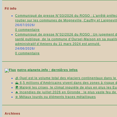
Fil info
Communiqué de presse N°03/2026 du ROSO : L’arrêté préfecto
routier sur les communes de Mogneville, Cauffry et Laignevill
26/07/2026
/
0 commentaire
Communiqué de presse N°02/2026 du ROSO : Un jugement du 11
santé publique, de la commune d’Oursel-Maison en sa qualité
administratif d’Amiens du 11 mars 2024 est annulé.
24/06/2026
/
0 commentaire
notre-planete.info : dernières infos
🧊 Quel est le volume total des glaciers continentaux dans l
⛰️ 6,5 millions d'Américains vivent dans des zones à risque 
🌍 Malgré les crises, le climat inquiète de plus en plus les 
🔥 Incendies de juillet 2026 en Gironde : le plus vaste feu d
☣️ Métaux lourds ou éléments traces métalliques
Archives