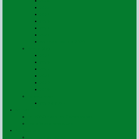
2026
2025
2024
2023
2022
2021
Archives jusqu’à 2020
Revue (de)
2024
2023
2022
2021
2020
2019
Lu pour vous…
2020 à 2023
Actions
Le ROSO dans les Commissions
Les affaires juridiques
Publications
La Lettre du ROSO