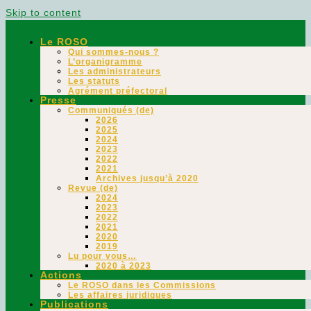
Skip to content
Le ROSO
Qui sommes-nous ?
L’organigramme
Les administrateurs
Les statuts
Agrément préfectoral
Presse
Communiqués (de)
2026
2025
2024
2023
2022
2021
Archives jusqu’à 2020
Revue (de)
2024
2023
2022
2021
2020
2019
Lu pour vous…
2020 à 2023
Actions
Le ROSO dans les Commissions
Les affaires juridiques
Publications