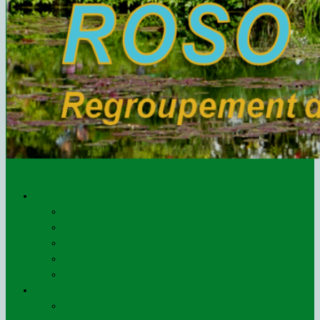
Le ROSO
Qui sommes-nous ?
L’organigramme
Les administrateurs
Les statuts
Agrément préfectoral
Presse
Communiqués (de)