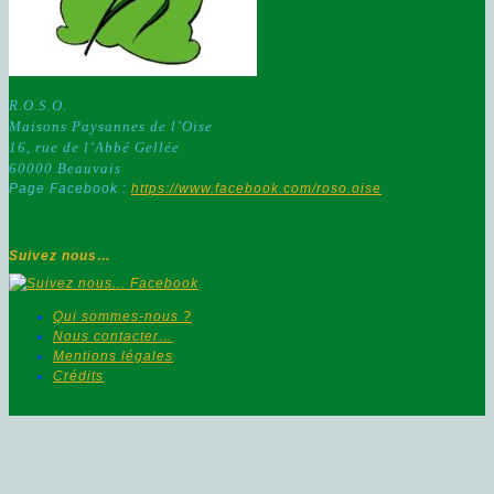
R.O.S.O.
Maisons Paysannes de l’Oise
16, rue de l’Abbé Gellée
60000 Beauvais
Page Facebook :
https://www.facebook.com/roso.oise
Suivez nous…
Qui sommes-nous ?
Nous contacter…
Mentions légales
Crédits