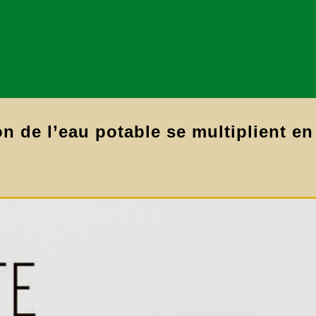
ion de l’eau potable se multiplient en