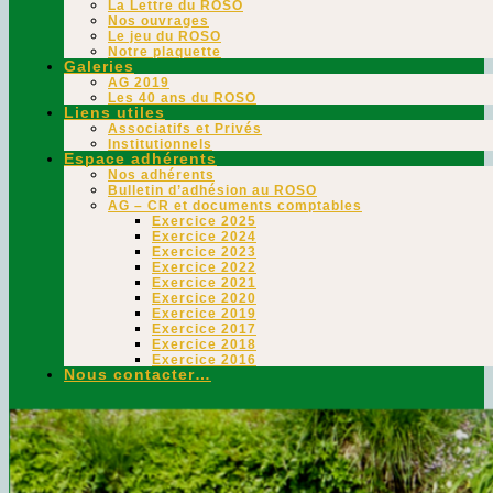
La Lettre du ROSO
Nos ouvrages
Le jeu du ROSO
Notre plaquette
Galeries
AG 2019
Les 40 ans du ROSO
Liens utiles
Associatifs et Privés
Institutionnels
Espace adhérents
Nos adhérents
Bulletin d’adhésion au ROSO
AG – CR et documents comptables
Exercice 2025
Exercice 2024
Exercice 2023
Exercice 2022
Exercice 2021
Exercice 2020
Exercice 2019
Exercice 2017
Exercice 2018
Exercice 2016
Nous contacter…