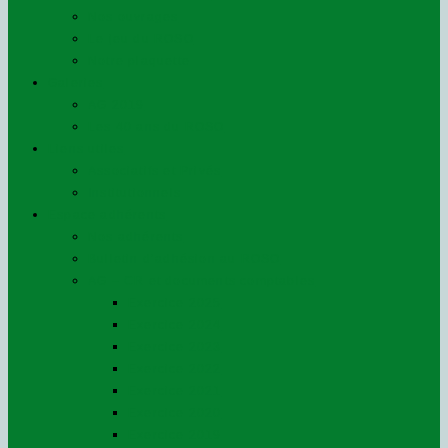
Nos ouvrages
Le jeu du ROSO
Notre plaquette
Galeries
AG 2019
Les 40 ans du ROSO
Liens utiles
Associatifs et Privés
Institutionnels
Espace adhérents
Nos adhérents
Bulletin d’adhésion au ROSO
AG – CR et documents comptables
Exercice 2025
Exercice 2024
Exercice 2023
Exercice 2022
Exercice 2021
Exercice 2020
Exercice 2019