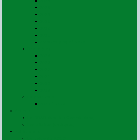
2026
2025
2024
2023
2022
2021
Archives jusqu’à 2020
Revue (de)
2024
2023
2022
2021
2020
2019
Lu pour vous…
2020 à 2023
Actions
Le ROSO dans les Commissions
Les affaires juridiques
Publications
La Lettre du ROSO