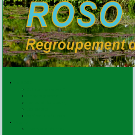
Le ROSO
Qui sommes-nous ?
L’organigramme
Les administrateurs
Les statuts
Agrément préfectoral
Presse
Communiqués (de)