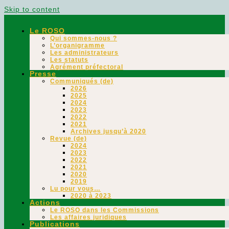
Skip to content
Le ROSO
Qui sommes-nous ?
L’organigramme
Les administrateurs
Les statuts
Agrément préfectoral
Presse
Communiqués (de)
2026
2025
2024
2023
2022
2021
Archives jusqu’à 2020
Revue (de)
2024
2023
2022
2021
2020
2019
Lu pour vous…
2020 à 2023
Actions
Le ROSO dans les Commissions
Les affaires juridiques
Publications